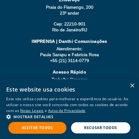
Praia do Flamengo, 200
23º andar
Cep: 22210-901
Rio de Janeiro/RJ
IMPRENSA | Danthi Comunicações
Atendimento:
Paula Sarapu e Fabricia Rosa
+55 (21) 3114-0779
Acesso Rápido
Trabalhe Conosco
×
Compliance
Este website usa cookies
Seja Fornecedor
Este site utiliza cookies para melhorar a experiência do usuário. Ao
utilizar o nosso site você concorda com todos os cookies de acordo
com as
Notas Legais
e
Aviso de Privacidade
MOSTRAR DETALHES
Copyright © 2026 Todos os direitos reservados.
Powered by
MZ
ACEITAR TODOS
RECUSAR TODOS
Aviso de Privacidade