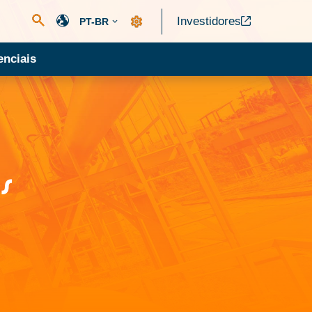
Investidores
PT-BR
nciais
s