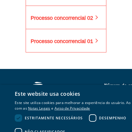
Processo concorrencial 02
Processo concorrencial 01
Número de e
0800 168 016
Este website usa cookies
Este site utiliza cookies para melhorar a experiência do usuário. Ao
com as
Notas Legais
e
Aviso de Privacidade
ESTRITAMENTE NECESSÁRIOS
DESEMPENHO
NÃO CLASSIFICADOS