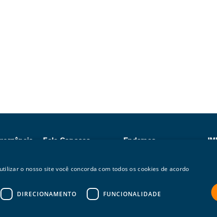
mergência
Fale Conosco
Endereço
IM
8
contato@ntsbrasil.com
Praia do Flamengo, 200
At
+55 (21) 3250-9200
23º andar
Pa
 utilizar o nosso site você concorda com todos os cookies de acordo
+5
Cep: 22210-901
Rio de Janeiro/RJ
DIRECIONAMENTO
FUNCIONALIDADE