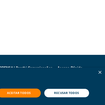
PRENSA | Danthi Comunicações
Acesso Rápido
×
endimento:
Trabalhe Conosco
ula Sarapu e Fabricia Rosa
Compliance
5 (21) 3114-0779
Seja Fornecedor
ACEITAR TODOS
RECUSAR TODOS