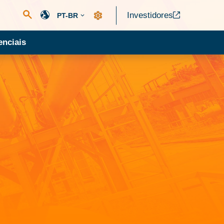
Investidores
PT-BR
nciais