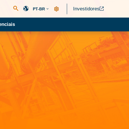
Investidores
PT-BR
nciais