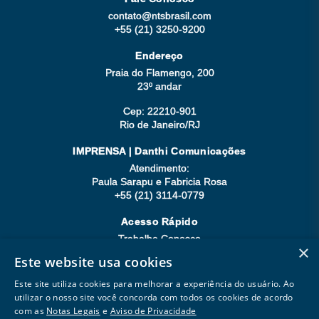
contato@ntsbrasil.com
+55 (21) 3250-9200
Endereço
Praia do Flamengo, 200
23º andar
Cep: 22210-901
Rio de Janeiro/RJ
IMPRENSA | Danthi Comunicações
Atendimento:
Paula Sarapu e Fabricia Rosa
+55 (21) 3114-0779
Acesso Rápido
Trabalhe Conosco
×
Compliance
Este website usa cookies
Seja Fornecedor
Este site utiliza cookies para melhorar a experiência do usuário. Ao
utilizar o nosso site você concorda com todos os cookies de acordo
com as
Notas Legais
e
Aviso de Privacidade