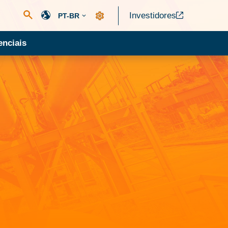
Investidores
PT-BR
nciais