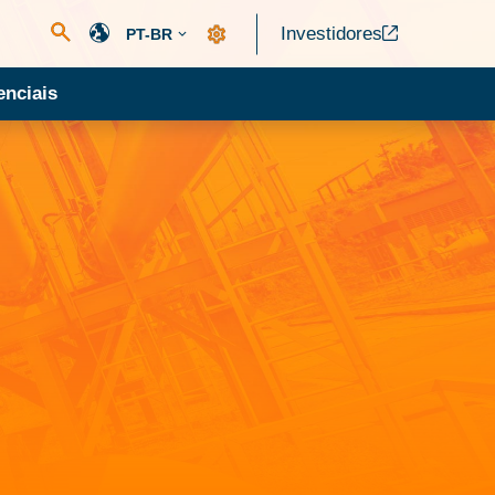
Investidores
PT-BR
nciais