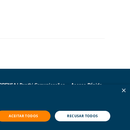
PRENSA | Danthi Comunicações
Acesso Rápido
×
endimento:
Trabalhe Conosco
ula Sarapu e Fabricia Rosa
Compliance
5 (21) 3114-0779
Seja Fornecedor
ACEITAR TODOS
RECUSAR TODOS