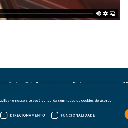
mergência
Fale Conosco
Endereço
IM
8
contato@ntsbrasil.com
Praia do Flamengo, 200
At
+55 (21) 3250-9200
23º andar
Pa
 utilizar o nosso site você concorda com todos os cookies de acordo
+5
Cep: 22210-901
Rio de Janeiro/RJ
DIRECIONAMENTO
FUNCIONALIDADE