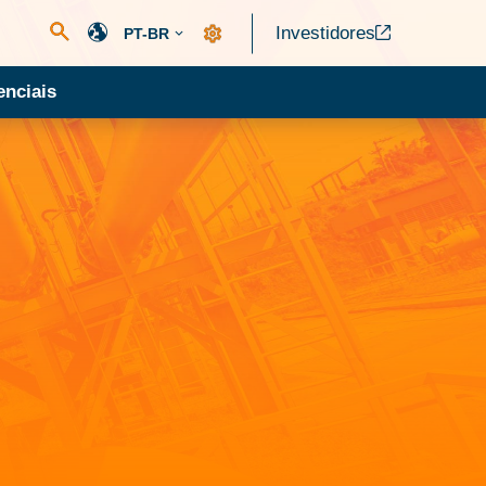
Investidores
PT-BR
nciais