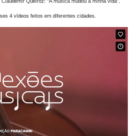
 Claudemir Queiroz: “A música mudou a minha vida”.
es 4 vídeos feitos em diferentes cidades.