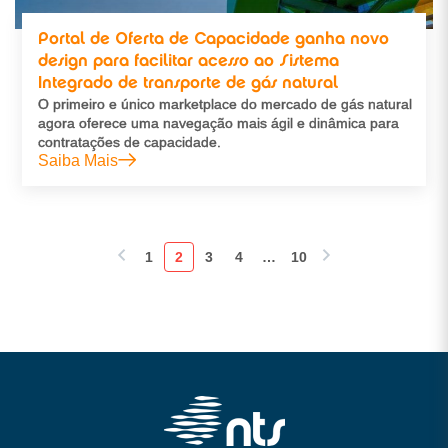
Portal de Oferta de Capacidade ganha novo
design para facilitar acesso ao Sistema
Integrado de transporte de gás natural
O primeiro e único marketplace do mercado de gás natural
agora oferece uma navegação mais ágil e dinâmica para
contratações de capacidade.
Saiba Mais
1
2
3
4
…
10