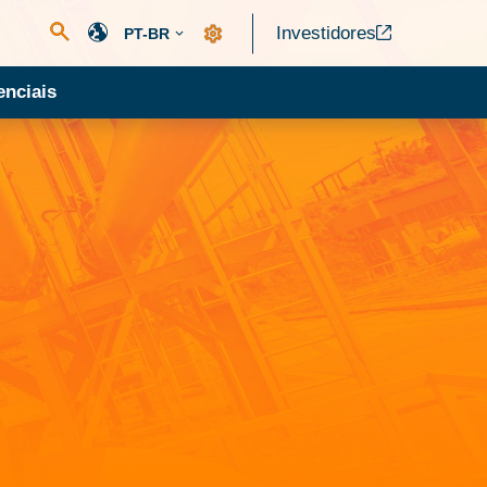
Investidores
PT-BR
nciais