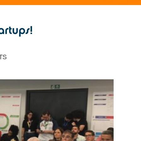
rtups!
NTS